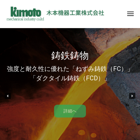
木
ー
コ
本
ン
機
メ
ニ
テ
器
ュ
木
1
ー
ン
工
本
9
業
ツ
0
機
株
へ
5
式
鋳鉄鋳物
器
ス
年
会
工
キ
設
社
強度と耐久性に優れた「ねずみ鋳鉄（FC）」
業
ッ
立
「ダクタイル鋳鉄（FCD）」
株
プ
の
式
鋳
会
物
社
部
詳細へ
品
メ
ー
カ