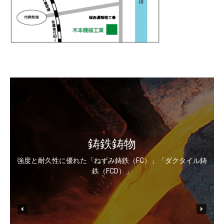
鋳鉄鋳物
プレス
強度と耐久性に優れた「ねずみ鋳鉄（FC）」「ダクタイル鋳
強度と耐久性に自信あり。ステンレス・軟鋼・黄銅等の素材
に対応します。
鉄（FCD）」